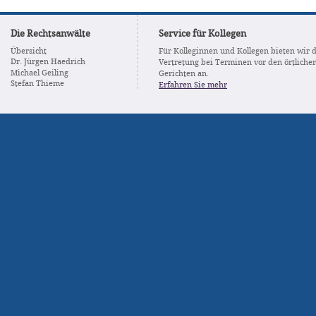
Die Rechtsanwälte
Service für Kollegen
Übersicht
Für Kolleginnen und Kollegen bieten wir 
Dr. Jürgen Haedrich
Vertretung bei Terminen vor den örtliche
Michael Geiling
Gerichten an.
Stefan Thieme
Erfahren Sie mehr