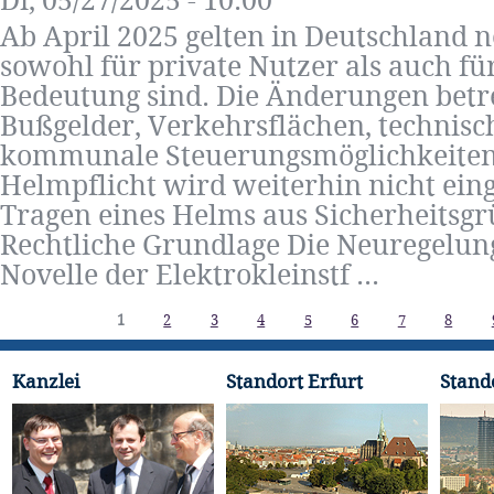
Di, 05/27/2025 - 10:00
Ab April 2025 gelten in Deutschland n
sowohl für private Nutzer als auch fü
Bedeutung sind. Die Änderungen betr
Bußgelder, Verkehrsflächen, technis
kommunale Steuerungsmöglichkeiten.
Helmpflicht wird weiterhin nicht eing
Tragen eines Helms aus Sicherheitsg
Rechtliche Grundlage Die Neuregelung
Novelle der Elektrokleinstf ...
Seiten
1
2
3
4
5
6
7
8
Kanzlei
Standort Erfurt
Stand